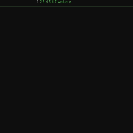
1
2
3
4
5
6
7
weiter »