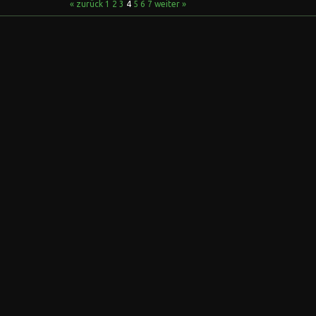
« zurück
1
2
3
4
5
6
7
weiter »