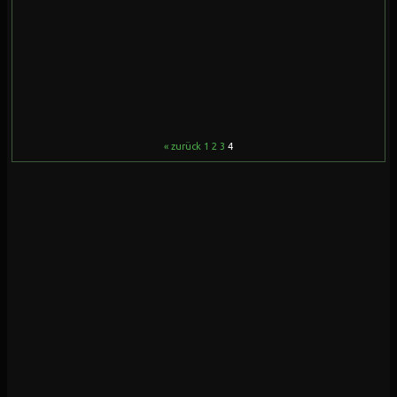
« zurück
1
2
3
4