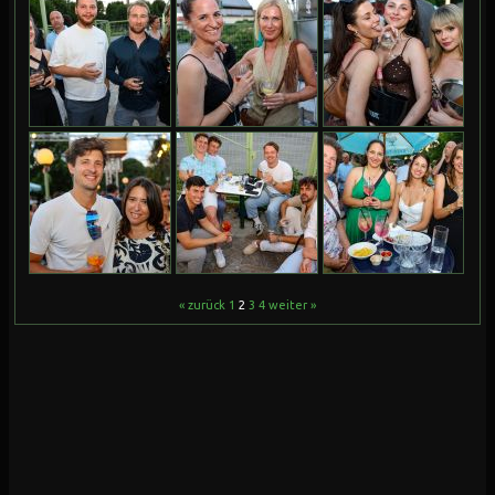
« zurück
1
2
3
4
weiter »