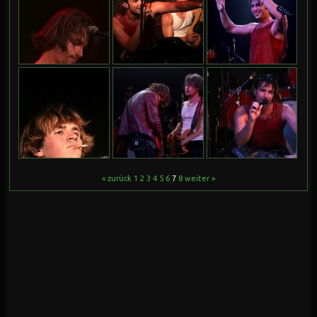
« zurück
1
2
3
4
5
6
7
8
weiter »