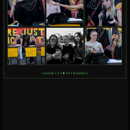
« zurück
1
2
3
4
5
6
7
8
weiter »