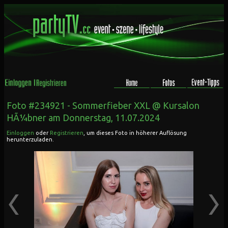
Foto #234921 -
Sommerfieber XXL @ Kursalon
HÃ¼bner
am Donnerstag, 11.07.2024
Einloggen
oder
Registrieren
, um dieses Foto in höherer Auflösung
herunterzuladen.