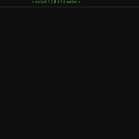
« zurück
1
2
3
4
5
6
weiter »