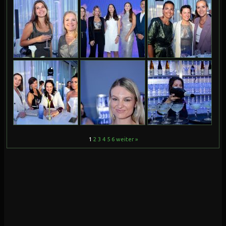
1
2
3
4
5
6
weiter »