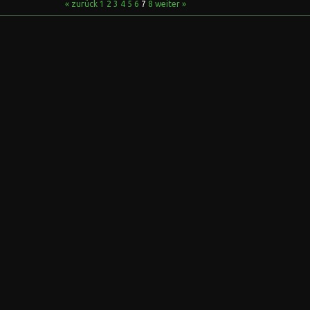
« zurück
1
2
3
4
5
6
7
8
weiter »