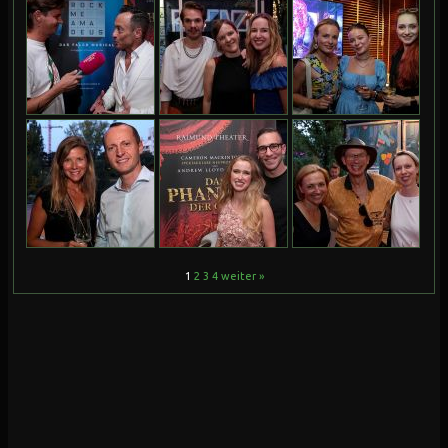
1
2
3
4
weiter »